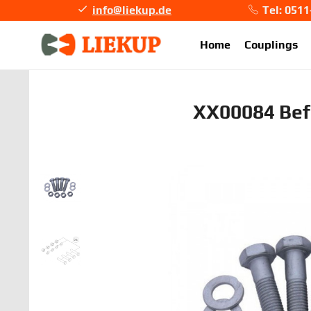
info@liekup.de
Tel: 051
info@li
Home
Couplings
XX00084 Bef