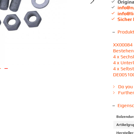
Origina
info@r
info@l
Sicher
Produk
XX00084 
Bestehen
4 x Sechs
4 x Unter
4 x Selbs
DE00510
Do you 
Further
Eigens
Bolzendur
Artikelgru
Hersteller