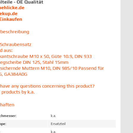
lteile - OE Qualität
uehlicke.de
iekup.de
 Einkaufen
tbeschreibung
Schraubensatz
d aus:
kantschraube M10 x 50, Güte 10.9, DIN 933
legscheibe DIN 125, Stahl 15mm
tsichernde Muttern M10, DIN 985/10 Passend für
G, GA384A0G
have any questions concerning this product?
 products by k.a.
chaften
chmesser:
k.a.
ppe:
Ersatzteil
:
k.a.