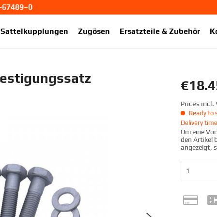
1-67489–0
ekup.de
Sattelkupplungen
Zugösen
Ersatzteile & Zubehör
K
estigungssatz
€18.4
Prices incl
Ready to s
Delivery tim
Um eine Vors
den Artikel
angezeigt, 