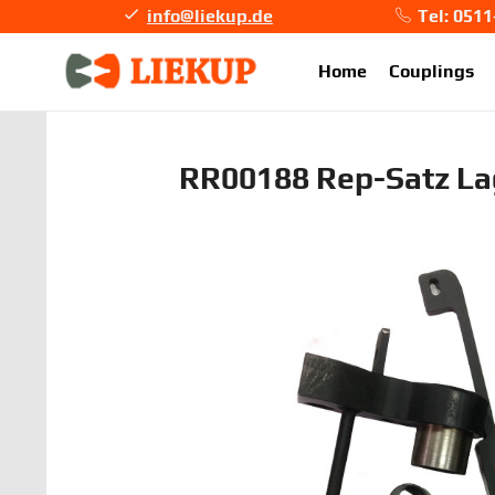
info@liekup.de
Tel: 051
info@li
Home
Couplings
RR00188 Rep-Satz L