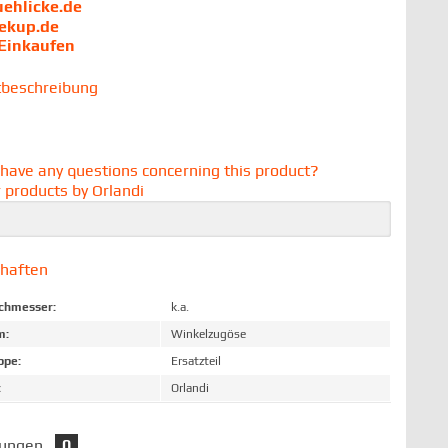
uehlicke.de
iekup.de
 Einkaufen
tbeschreibung
have any questions concerning this product?
 products by Orlandi
chaften
chmesser:
k.a.
m:
Winkelzugöse
ppe:
Ersatzteil
:
Orlandi
tungen
0