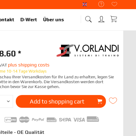
Liekup Englisch
ontakt
D-Wert
Über uns
8.60 *
plus shipping costs
. VAT
time 10-14 Tage Workdays
chau Ihrer Versandkosten für Ihr Land zu erhalten, legen Sie
 bitte in den Warenkorb. Die Versandkosten werden dort
schon bevor Sie zur Kasse gehen.
Add to
shopping cart
lteile - OE Qualität