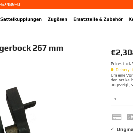
1-67489–0
ekup.de
Sattelkupplungen
Zugösen
Ersatzteile & Zubehör
K
agerbock 267 mm
€2,30
Prices incl
Delivery 
Um eine Vors
den Artikel
angezeigt, 
Origina