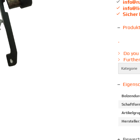
info@r
info@l
Sicher
Produk
.
Do you 
Further
Kategorie
Eigens
Bolzendur
Schaftfor
Artikelgru
Hersteller
Bewer