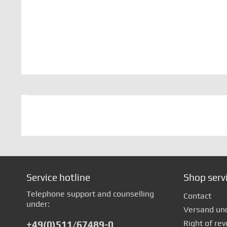
Service hotline
Shop serv
Telephone support and counselling
Contact
under:
Versand un
Right of rev
+49(0)511/67489-0