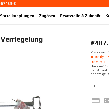
1-67489–0
ekup.de
Sattelkupplungen
Zugösen
Ersatzteile & Zubehör
K
 Verriegelung
€487.
Prices incl
Ready to s
Delivery tim
Um eine Vors
den Artikel
angezeigt, 