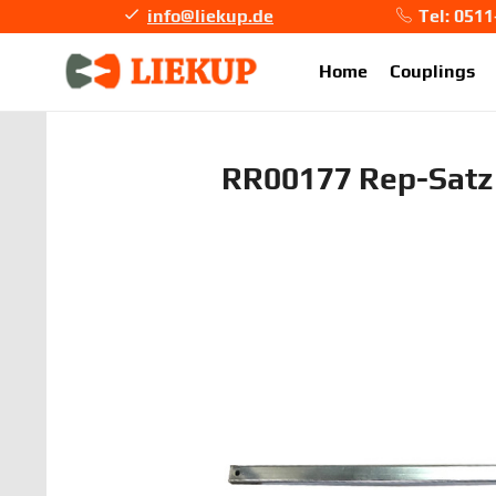
info@liekup.de
Tel: 051
info@li
Home
Couplings
RR00177 Rep-Satz