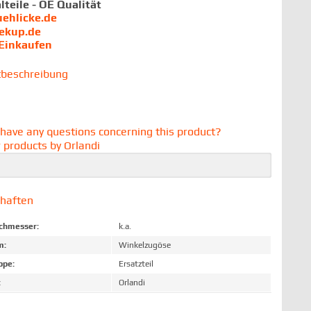
lteile - OE Qualität
uehlicke.de
iekup.de
 Einkaufen
tbeschreibung
have any questions concerning this product?
 products by Orlandi
chaften
chmesser:
k.a.
m:
Winkelzugöse
ppe:
Ersatzteil
:
Orlandi