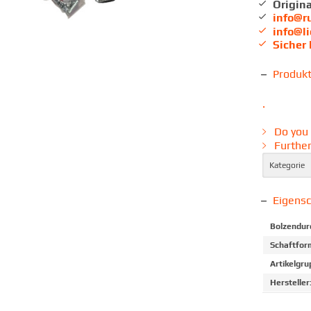
Origina
info@r
info@l
Sicher
Produk
.
Do you 
Further
Kategorie
Eigens
Bolzendur
Schaftfor
Artikelgru
Hersteller