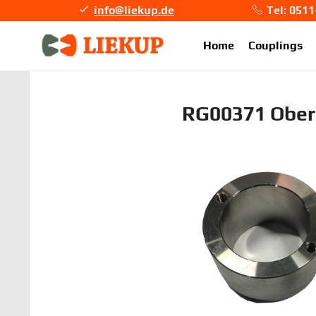
info@liekup.de
Tel: 051
info@li
Home
Couplings
RG00371 Ober