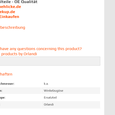
lteile - OE Qualität
uehlicke.de
iekup.de
 Einkaufen
tbeschreibung
have any questions concerning this product?
 products by Orlandi
chaften
chmesser:
k.a.
m:
Winkelzugöse
ppe:
Ersatzteil
:
Orlandi