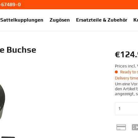
1-67489–0
ekup.de
Sattelkupplungen
Zugösen
Ersatzteile & Zubehör
K
e Buchse
€124.
Prices incl
Ready to s
Delivery tim
Um eine Vors
den Artikel
angezeigt, 