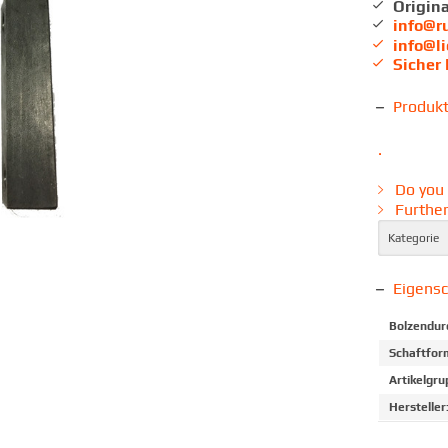
Origina
info@r
info@l
Sicher
Produk
.
Do you 
Further
Kategorie
Eigens
Bolzendur
Schaftfor
Artikelgru
Hersteller