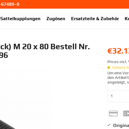
1-67489–0
ekup.de
Sattelkupplungen
Zugösen
Ersatzteile & Zubehör
K
k) M 20 x 80 Bestell Nr.
€32.1
96
Prices incl
Delivery 
Um eine Vors
den Artikel
angezeigt, 
Origina