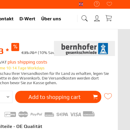
Liekup Englisch
ontakt
D-Wert
Über uns
3 *
€35.70 *
(10% Saved)
plus shipping costs
. VAT
time 10-14 Tage Workdays
chau Ihrer Versandkosten für Ihr Land zu erhalten, legen Sie
 bitte in den Warenkorb. Die Versandkosten werden dort
schon bevor Sie zur Kasse gehen.
Add to
shopping cart
lteile - OE Qualität