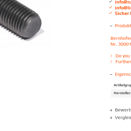
info@r
info@l
Sicher
Produk
Bernhofer
Nr. 30001
Do you 
Further
Eigens
Artikelgru
Hersteller
Bewer
Verglei