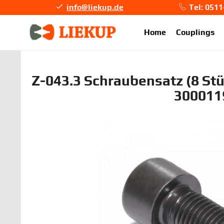
info@liekup.de
Tel: 051
info@li
Home
Couplings
Z-043.3 Schraubensatz (8 Stüc
300011