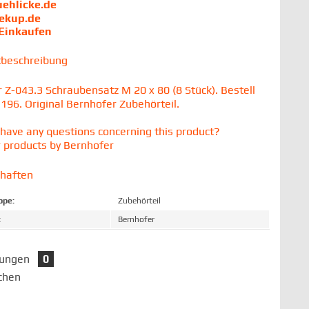
uehlicke.de
iekup.de
 Einkaufen
tbeschreibung
 Z-043.3 Schraubensatz M 20 x 80 (8 Stück). Bestell
196. Original Bernhofer Zubehörteil.
have any questions concerning this product?
 products by Bernhofer
chaften
ppe:
Zubehörteil
:
Bernhofer
tungen
0
chen