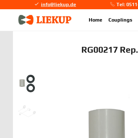
info@liekup.de
Tel: 051
info@li
Home
Couplings
RG00217 Rep.