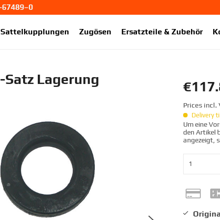
1-67489–0
ekup.de
Sattelkupplungen
Zugösen
Ersatzteile & Zubehör
K
-Satz Lagerung
€117.
Prices incl
Delivery 
Um eine Vors
den Artikel
angezeigt, 
Origina