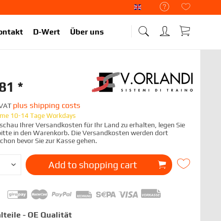
Liekup Englisch
ontakt
D-Wert
Über uns
81 *
plus shipping costs
. VAT
time 10-14 Tage Workdays
chau Ihrer Versandkosten für Ihr Land zu erhalten, legen Sie
 bitte in den Warenkorb. Die Versandkosten werden dort
schon bevor Sie zur Kasse gehen.
Add to
shopping cart
lteile - OE Qualität