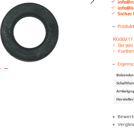
info@r
info@l
Sicher
Produk
RG00217 is
Do you 
Further
Eigens
Bolzendur
Schaftfor
Artikelgru
Hersteller
Bewer
Verglei