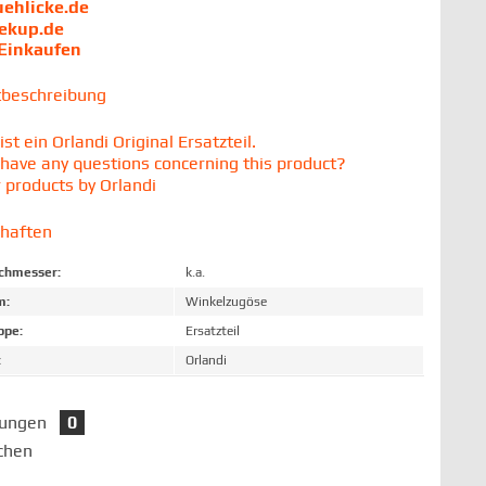
uehlicke.de
iekup.de
 Einkaufen
tbeschreibung
t ein Orlandi Original Ersatzteil.
have any questions concerning this product?
 products by Orlandi
chaften
chmesser:
k.a.
m:
Winkelzugöse
ppe:
Ersatzteil
:
Orlandi
tungen
0
chen