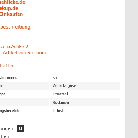
uehlicke.de
iekup.de
 Einkaufen
tbeschreibung
zum Artikel?
 Artikel von Rockinger
chaften
chmesser:
k.a.
m:
Winkelzugöse
ppe:
Ersatzteil
:
Rockinger
gsbereich:
Industrie
tungen
0
chen