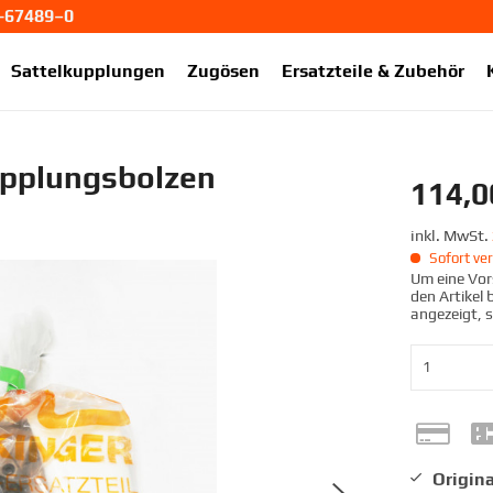
1-67489–0
ekup.de
Sattelkupplungen
Zugösen
Ersatzteile & Zubehör
pplungsbolzen
114,0
inkl. MwSt.
Sofort ver
Um eine Vors
den Artikel
angezeigt, 
Origina