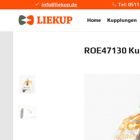
info@liekup.de
Tel: 051
info@li
Home
Kupplungen
ROE47130 Ku