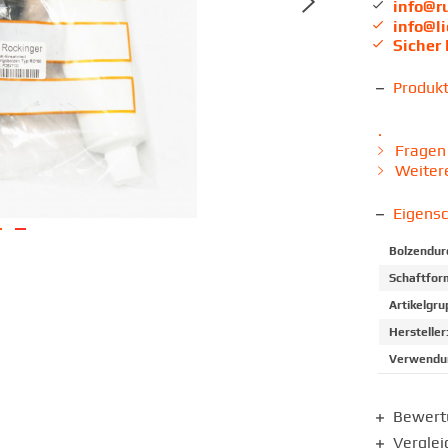
info@r
info@l
Sicher
Produk
.
Fragen 
Weitere
Eigens
Bolzendur
Schaftfor
Artikelgru
Hersteller
Verwendun
Bewer
Verglei