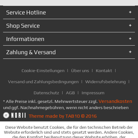
Service Hotline
Shop Service
Informationen
Zahlung & Versand
Cookie-Einstellungen
Über uns
Kontakt
Versand und Zahlungsbedingungen
Widerrufsbelehrung
Datenschutz
AGB
Impressum
Versandkosten
* Alle Preise inkl. gesetzl. Mehrwertsteuer zzgl.
und ggf. Nachnahmegebühren, wenn nicht anders beschrieben
Theme made by TAB10 © 2016
Diese Website benutzt Cookies, die für den technischen Betrieb der
Website erforderlich sind und stets gesetzt werden. Andere Cookies,
die den Komfort bei Benutzung dieser Website erhöhen, der