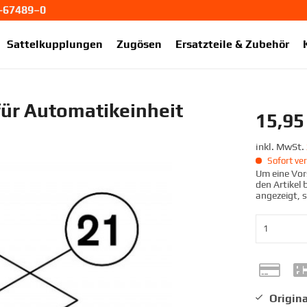
1-67489–0
ekup.de
Sattelkupplungen
Zugösen
Ersatzteile & Zubehör
ür Automatikeinheit
15,95 
inkl. MwSt.
Sofort ver
Um eine Vors
den Artikel
angezeigt, 
Origina