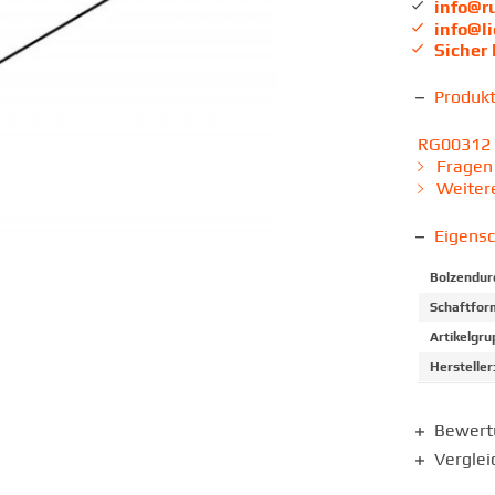
info@r
info@l
Sicher
Produk
RG00312 is
Fragen 
Weitere
Eigens
Bolzendur
Schaftfor
Artikelgru
Hersteller
Bewer
Verglei