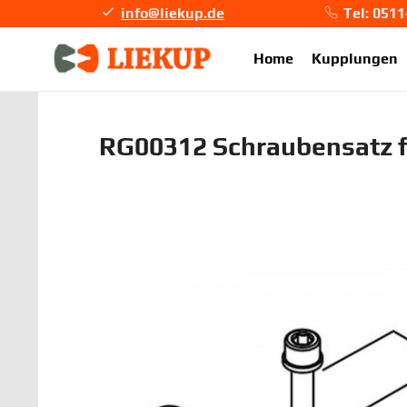
info@liekup.de
Tel: 051
info@li
Home
Kupplungen
RG00312 Schraubensatz f