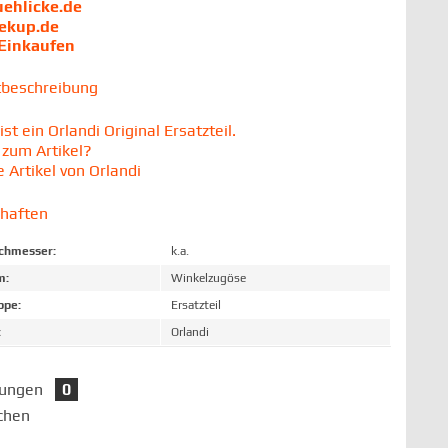
uehlicke.de
iekup.de
 Einkaufen
tbeschreibung
t ein Orlandi Original Ersatzteil.
zum Artikel?
 Artikel von Orlandi
chaften
chmesser:
k.a.
m:
Winkelzugöse
ppe:
Ersatzteil
:
Orlandi
tungen
0
chen